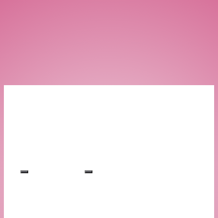
上笹貫志野
2026
8月
月
火
水
木
金
土
日
1
2